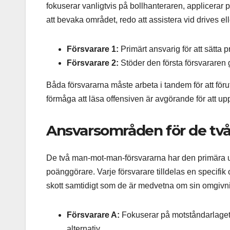
fokuserar vanligtvis på bollhanteraren, applicerar p
att bevaka området, redo att assistera vid drives el
Försvarare 1:
Primärt ansvarig för att sätta p
Försvarare 2:
Stöder den första försvararen
Båda försvararna måste arbeta i tandem för att förut
förmåga att läsa offensiven är avgörande för att uppr
Ansvarsområden för de tv
De två man-mot-man-försvararna har den primära up
poänggörare. Varje försvarare tilldelas en specifik o
skott samtidigt som de är medvetna om sin omgivn
Försvarare A:
Fokuserar på motståndarlagets 
alternativ.