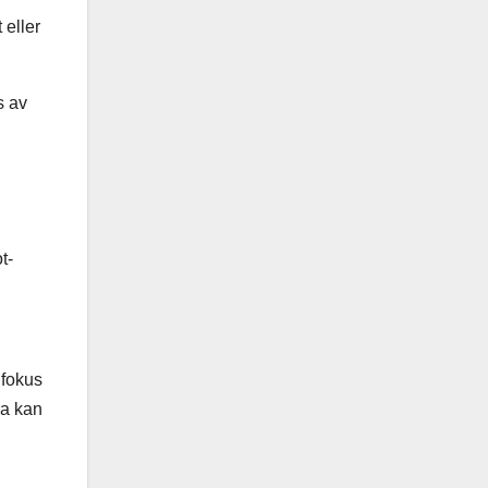
 eller
s av
t-
 fokus
ra kan