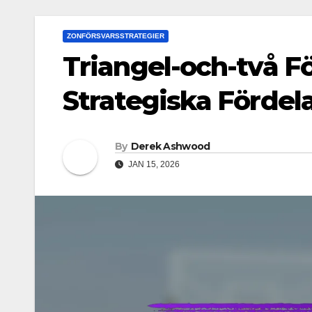
ZONFÖRSVARSSTRATEGIER
Triangel-och-två För
Strategiska Förde
By
Derek Ashwood
JAN 15, 2026