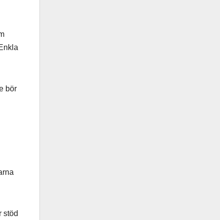
om
 Enkla
e bör
arna
r stöd