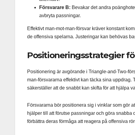
Försvarare B:
Bevakar det andra poänghotet, sä
avbryta passningar.
Effektivt man-mot-man-försvar kräver konstant ko
de offensiva spelarna. Justeringar kan behövas bas
Positioneringsstrategier f
Positionering är avgörande i Triangle-and-Two-försv
man-försvararna effektivt kan täcka sina uppdrag. T
säkerställer att de snabbt kan skifta för att hjälpa 
Försvararna bör positionera sig i vinklar som gör a
hjälper till att förutse passningar och göra snabba 
förbättra deras förmåga att reagera på offensiva rör