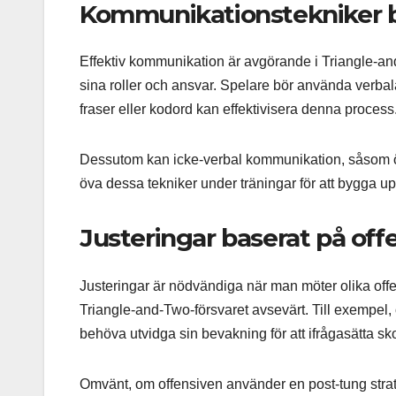
Kommunikationstekniker b
Effektiv kommunikation är avgörande i Triangle-and
sina roller och ansvar. Spelare bör använda verbala 
fraser eller kodord kan effektivisera denna process
Dessutom kan icke-verbal kommunikation, såsom ög
öva dessa tekniker under träningar för att bygga u
Justeringar baserat på off
Justeringar är nödvändiga när man möter olika offe
Triangle-and-Two-försvaret avsevärt. Till exempel, 
behöva utvidga sin bevakning för att ifrågasätta skot
Omvänt, om offensiven använder en post-tung strateg