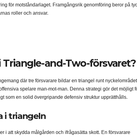
virring för motståndarlaget. Framgångsrik genomföring beror på tyd
rnas roller och ansvar.
r i Triangle-and-Two-försvaret?
ngemang där tre försvarare bildar en triangel runt nyckelområdet
offensiva spelare man-mot-man. Denna strategi gör det möjligt f
igt som en solid övergripande defensiv struktur upprätthålls.
a i triangeln
er i att skydda målgården och ifrågasätta skott. En försvarare