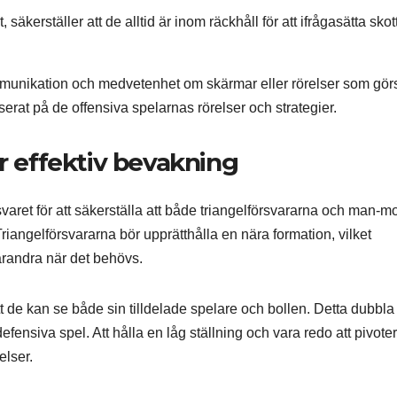
kerställer att de alltid är inom räckhåll för att ifrågasätta skott
mmunikation och medvetenhet om skärmar eller rörelser som gör
erat på de offensiva spelarnas rörelser och strategier.
ör effektiv bevakning
aret för att säkerställa att både triangelförsvararna och man-mo
riangelförsvararna bör upprätthålla en nära formation, vilket
varandra när det behövs.
tt de kan se både sin tilldelade spelare och bollen. Detta dubbla
defensiva spel. Att hålla en låg ställning och vara redo att pivote
elser.