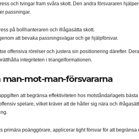
ress och tvingar fram svåra skott. Den andra försvararen hjälper t
ler passningar.
ress på bollhanteraren och ifrågasätta skott.
 genom att bevaka passningsvägar och ge hjälpförsvar.
se offensiva rörelser och justera sin positionering därefter. Der
ätthålla integriteten i triangelformationen.
å man-mot-man-försvararna
pgiften att begränsa effektiviteten hos motståndarlagets bästa
ffensiv spelare, vilket kräver att de håller sig nära och ifrågasät
ing.
primära poänggörare, applicerar tight försvar för att begränsa