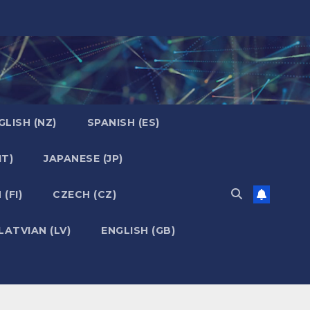
GLISH (NZ)
SPANISH (ES)
IT)
JAPANESE (JP)
 (FI)
CZECH (CZ)
LATVIAN (LV)
ENGLISH (GB)