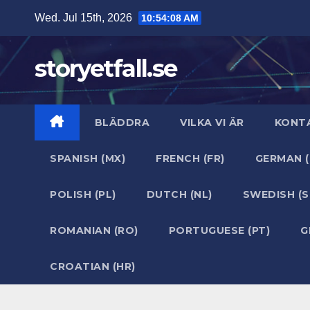
Skip
Wed. Jul 15th, 2026
10:54:09 AM
to
content
storyetfall.se
BLÄDDRA
VILKA VI ÄR
KONT
SPANISH (MX)
FRENCH (FR)
GERMAN (
POLISH (PL)
DUTCH (NL)
SWEDISH (S
ROMANIAN (RO)
PORTUGUESE (PT)
G
CROATIAN (HR)