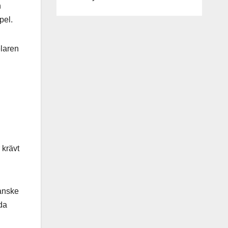
h
pel.
elaren
 krävt
kanske
da