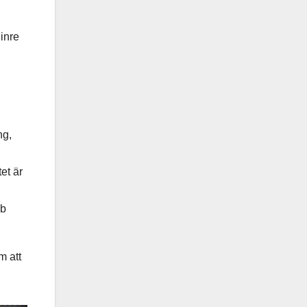
 inre
ng,
et är
bb
m att