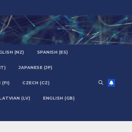
GLISH (NZ)
SPANISH (ES)
IT)
JAPANESE (JP)
 (FI)
CZECH (CZ)
LATVIAN (LV)
ENGLISH (GB)