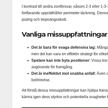
I kontrast till andra zonförsvar, såsom 2-3 eller 1-
fortfarande upprätthåller perimeter täckning. Denna 
poäng och trepoängsskott.
Vanliga missuppfattningar 
Det är bara för svaga defensiva lag:
Många t
men det kan vara en effektiv strategi för vilke
Spelare kan inte byta positioner:
Vissa tror
avgörande för framgång.
Det är ineffektivt mot snabba anfall:
Även om
bollrörelse.
Att förstå dessa missuppfattningar kan hjälpa trän
känna igen dess styrkor och potentiella svagheter 