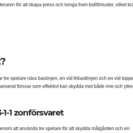
aren för att skapa press och tvinga fram bollförluster, vilket kr
t?
 tre spelare nära baslinjen, en vid frikastlinjen och en vid topp
alanserat försvar som effektivt kan skydda mot både inre och yttre
-1-1 zonförsvaret
n genom att använda tre spelare för att skydda målgården och en