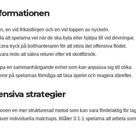
 formationen
, en vid frikastlinjen och en vid toppen av nyckeln.
 att spelarna vet när de ska byta eller hjälpa till vid drivningar.
a tryck på bollhanteraren för att störa det offensiva flödet.
a redo att säkra returer efter ett skottförsök.
kapa en sammanhängande enhet som kan anpassa sig till olika
beror på spelarnas förmåga att läsa spelet och reagera därefter.
nsiva strategier
onen en mer strukturerad metod som kan vara fördelaktig för l
r individuella matchups, tillåter 3-1-1 spelarna att arbeta so