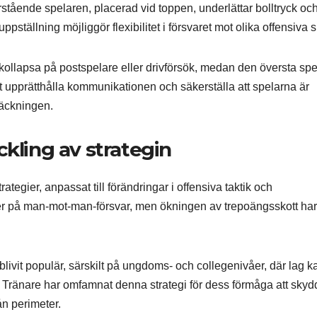
erstående spelaren, placerad vid toppen, underlättar bolltryck oc
 uppställning möjliggör flexibilitet i försvaret mot olika offensiva s
kollapsa på postspelare eller drivförsök, medan den översta sp
att upprätthålla kommunikationen och säkerställa att spelarna är
täckningen.
ckling av strategin
rategier, anpassat till förändringar i offensiva taktik och
g mer på man-mot-man-försvar, men ökningen av trepoängsskott har
blivit populär, särskilt på ungdoms- och collegenivåer, där lag 
. Tränare har omfamnat denna strategi för dess förmåga att skyd
ån perimeter.