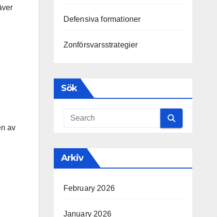
äver
Defensiva formationer
Zonförsvarsstrategier
Sök
en av
Arkiv
February 2026
January 2026