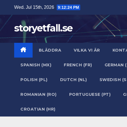
Skip
Wed. Jul 15th, 2026
9:12:26 PM
to
content
storyetfall.se
BLÄDDRA
VILKA VI ÄR
KONT
SPANISH (MX)
FRENCH (FR)
GERMAN (
POLISH (PL)
DUTCH (NL)
SWEDISH (S
ROMANIAN (RO)
PORTUGUESE (PT)
G
CROATIAN (HR)