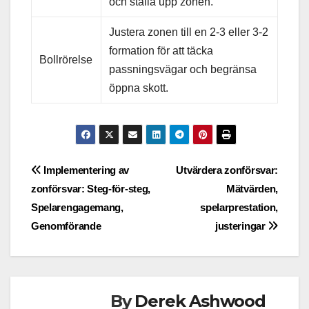
och ställa upp zonen.
Justera zonen till en 2-3 eller 3-2
formation för att täcka
Bollrörelse
passningsvägar och begränsa
öppna skott.
Post
Implementering av
Utvärdera zonförsvar:
zonförsvar: Steg-för-steg,
Mätvärden,
navigation
Spelarengagemang,
spelarprestation,
Genomförande
justeringar
By
Derek Ashwood