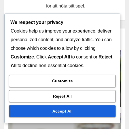
för att höja sitt spel.
We respect your privacy
Cookies help us improve your experience, deliver
Related Post
personalized content, and analyze traffic. You can
choose which cookies to allow by clicking
Customize
. Click
Accept All
to consent or
Reject
All
to decline non-essential cookies.
COACHINGTEKNIKER
Zonförsvar Scouting: Analys,
Customize
Spelarroller, Strategier
Reject All
FEB 6, 2026
DEREK ASHWOOD
Accept All